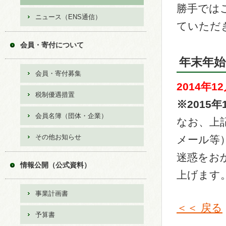
勝手では
ニュース（ENS通信）
ていただ
会員・寄付について
年末年始
会員・寄付募集
2014年1
税制優遇措置
※2015
会員名簿（団体・企業）
なお、上
その他お知らせ
メール等
迷惑をお
情報公開（公式資料）
上げます
事業計画書
＜＜ 戻る
予算書