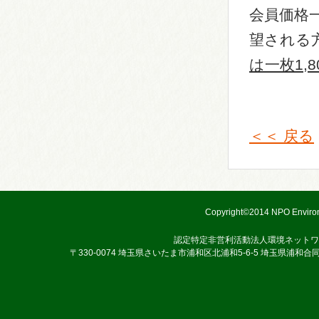
会員価格一
望される
は一枚1,
＜＜ 戻る
Copyright©2014 NPO Environ
認定特定非営利活動法人環境ネットワ
〒330-0074 埼玉県さいたま市浦和区北浦和5-6-5 埼玉県浦和合同庁舎3階 TEL