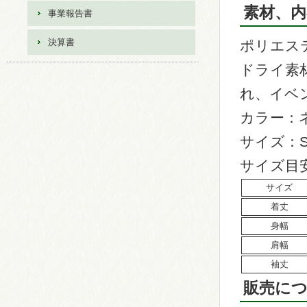
素材、内
事業報告書
決算書
ポリエステ
ドライ素
れ、イベ
カラー：
サイズ：S
サイズ目
サイズ
着丈
身幅
肩幅
袖丈
販売に