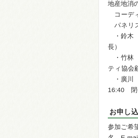
地産地消
コーディ
パネリ
・鈴木 
長）
・竹林 
ティ協会
・廣川 
16:40 
お申し
参加ご希
名、E-m