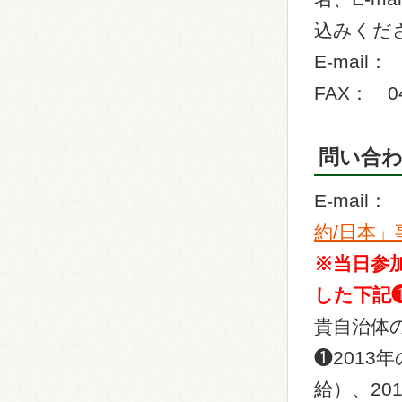
込みくだ
E-mail： 
FAX： 04
問い合
E-mail
約/日本」
※当日参
した下記
貴自治体
❶201
給）、2