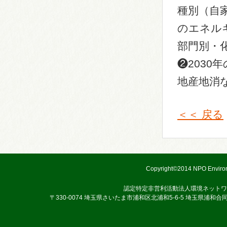
種別（自
のエネル
部門別・
❷2030
地産地消
＜＜ 戻る
Copyright©2014 NPO Environ
認定特定非営利活動法人環境ネットワ
〒330-0074 埼玉県さいたま市浦和区北浦和5-6-5 埼玉県浦和合同庁舎3階 TEL