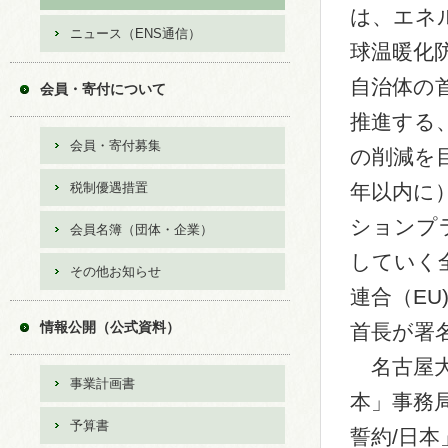
は、エネ
ニュース（ENS通信）
球温暖化
自治体の
会員・寄付について
推進する
会員・寄付募集
の削減を
税制優遇措置
年以内に
ションプ
会員名簿（団体・企業）
していく
その他お知らせ
連合（EU
情報公開（公式資料）
首長が署
名古屋大
事業計画書
本」事務
予算書
誓約/日本