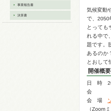
事業報告書
気候変動
決算書
で、20
とっても
れる中で
題です。
あるのか
とおして
開催概要
日 時 2
会
会 場
（Zoom