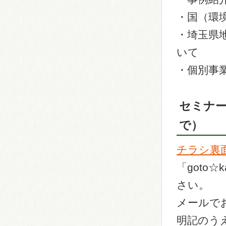
・国（環
・埼玉県
いて
・個別事
セミナー
で）
チラシ裏
「goto☆
さい。
メールで
明記のう