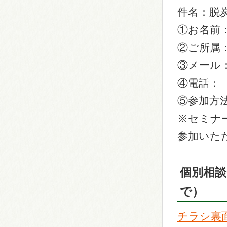
件名：脱
①お名前
②ご所属
③メール
④電話：
⑤参加方
※セミナ
参加いた
個別相談
で）
チラシ裏