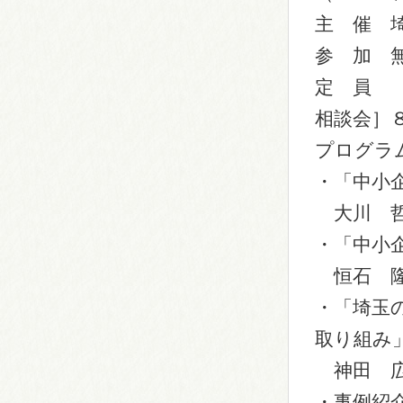
主 催 
参 加 
定 員 
相談会］
プログラ
・「中小
大川 哲
・「中小
恒石 隆
・「埼玉
取り組み
神田 広
・事例紹