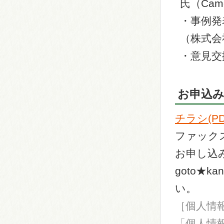
氏（Cam
・事例発
（株式会
・意見交
お申込
チラシ(PDF
ファックス
お申し込
goto★k
い。
［個人情
「個人情