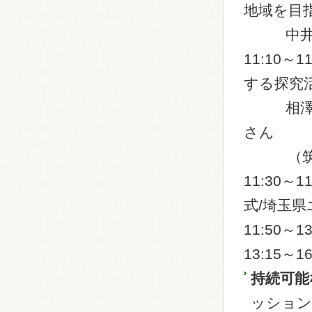
地域を目
中井 徳
11:10
する探究
相澤修さ
さん
（筑波大
11:30
式/埼玉
11:50～1
13:15～
持続可能
ッション