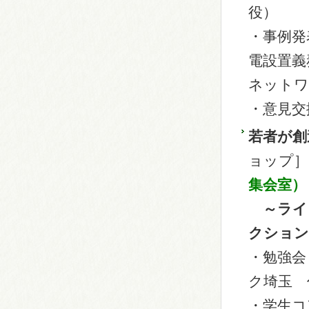
役）
・事例発
電設置義
ネットワ
・意見交
若者が創
ョップ］
集会室）
～ライフ
クション
・勉強会
ク埼玉 
・学生コ