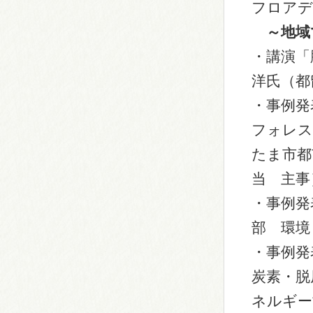
フロアデ
～地域
・講演
洋氏（都
・事例発
フォレス
たま市都
当 主事
・事例発
部 環境
・事例発
炭素・脱
ネルギー