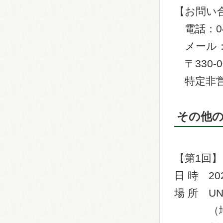
【お問い
電話：048
メール：ce
〒330-
特定非営
その他
【第1回】
日 時 20
場 所 U
（埼玉県