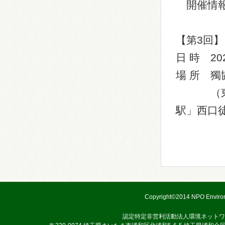
開催情報
【第3回】
日 時 20
場 所 
（東武ス
駅」西口
Copyright©2014 NPO Environ
認定特定非営利活動法人環境ネットワ