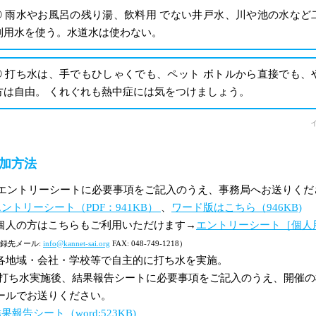
➁ 雨水やお風呂の残り湯、飲料用 でない井戸水、川や池の水など
利用水を使う。
水道水は使わない。
➂ 打ち水は、手でもひしゃくでも、ペット ボトルから直接でも、
方は自由。 くれぐれも熱中症には気をつけましょう。
イ
加方法
 エントリーシートに必要事項をご記入のうえ、事務局へお送りくだ
ントリーシート（PDF：941KB）
、
ワード版はこちら（946KB)
個人の方はこちらもご利用いただけます→
エントリーシート［個人用］（
録先メール:
info@kannet-sai.org
FAX: 048-749-1218）
各地域・会社・学校等で自主的に打ち水を実施。
 打ち水実施後、結果報告シートに必要事項をご記入のうえ、開催
ールでお送りください。
果報告シート（word:523KB)