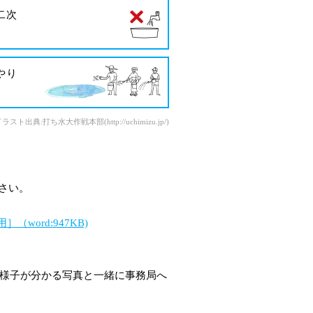
二次
やり
ラスト出典:打ち水大作戦本部(http://uchimizu.jp/)
さい。
word:947KB)
の様子が分かる写真と一緒に事務局へ