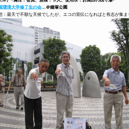
18（木）<属性：会員、規模：３人、使用水：お風呂の残り湯>
国環境大学修了生の会
…＠鐘塚公園
想：曇天で不順な天候でしたが、エコの宣伝になればと有志が集ま