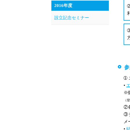
2016年度
設立記念セミナー
参
➀
•
エ
※
（登
②
③
メ
•
結