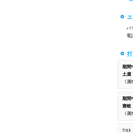
エ
パ
電
打
期間
土屋
《属
期間
壹岐
《属
7/1