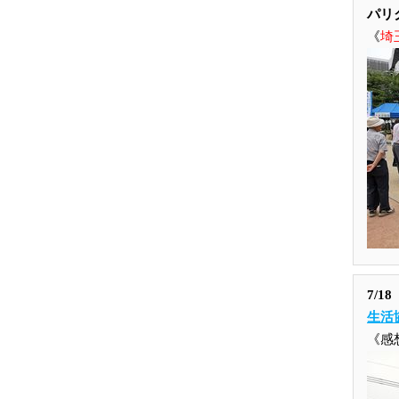
パリ
《
埼
7/
生活
《感