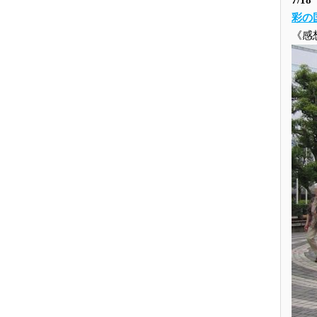
7/
彩の
《感