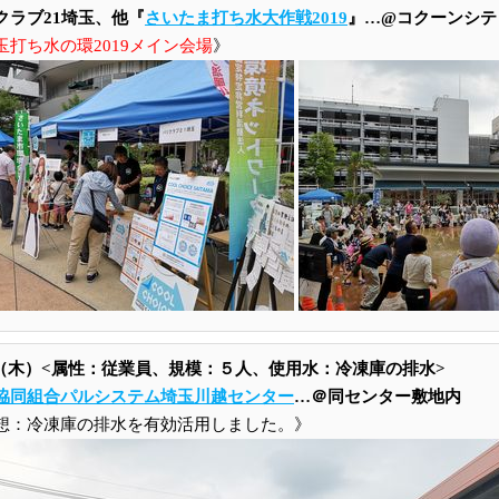
クラブ21埼玉、他『
さいたま打ち水大作戦2019
』…@コクーンシテ
玉打ち水の環2019メイン会場
》
18（木）<属性：従業員、規模：５人、使用水：冷凍庫の排水>
協同組合パルシステム埼玉川越センター
…＠同センター敷地内
想：冷凍庫の排水を有効活用しました。》