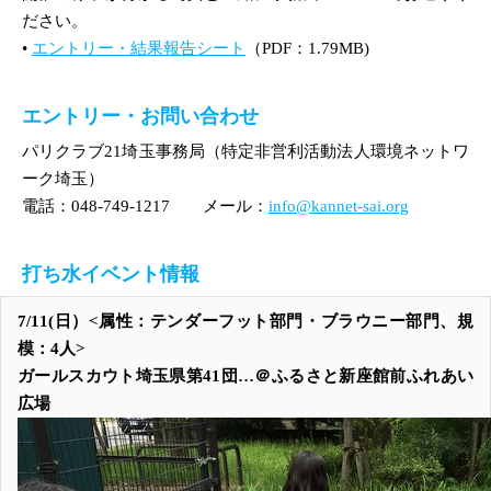
ださい。
•
エントリー・結果報告シート
（PDF：1.79MB)
エントリー・お問い合わせ
パリクラブ21埼玉事務局（特定非営利活動法人環境ネットワ
ーク埼玉）
電話：048-749-1217 メール：
info@kannet-sai.org
打ち水イベント情報
7/11(日）<属性：テンダーフット部門・ブラウニー部門、規
模：4人>
ガールスカウト埼玉県第41団…＠ふるさと新座館前ふれあい
広場