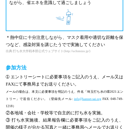
ながら、省エネを意識して過ごしましょう
＊熱中症に十分注意しながら、マスク着用や適切な距離を保
つなど、感染対策を講じたうでで実施してください
出典:打ち水大作戦本部公式ウェブサイト(http://uchimizu.jp/)
参加方法
➀ エントリーシートに必要事項をご記入のうえ、メール又は
FAXにて事務局までお送りください。
メールの場合は、本文に必要事項を明記のうえ、件名「埼玉打ち水の環2021エン
トリー」で送信ください。（登録先メール:
info@kannet-sai.org
FAX: 048-749-
1218）
②各地域・会社・学校等で自主的に打ち水を実施。
③ 打ち水実施後、結果報告欄に必要事項をご記入のうえ、
開催の様子が分かる写真と一緒に事務局へメールでお送りく