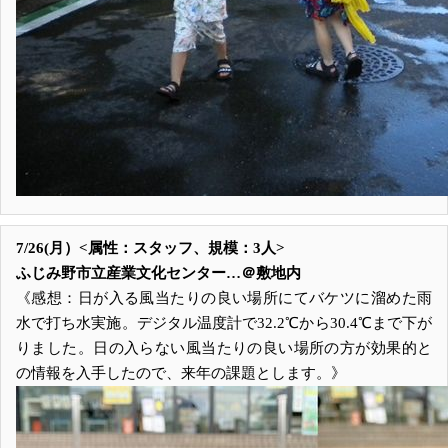
7/26(月）<属性：スタッフ、規模：3人>
ふじみ野市立産業文化センター…＠敷地内
《感想：日が入る風当たりの良い場所にてバケツに溜めた雨
水で打ち水実施。デジタル温度計で32.2℃から30.4℃まで下が
りました。日の入らない風当たりの良い場所の方が効果的と
の情報を入手したので、来年の課題とします。》