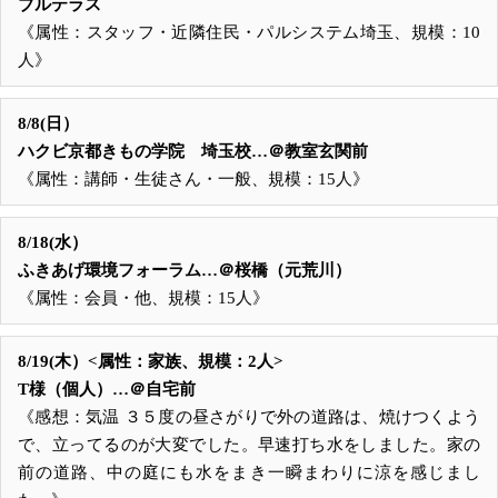
ブルテラス
《属性：スタッフ・近隣住民・パルシステム埼玉、規模：10
人》
8/8(日）
ハクビ京都きもの学院 埼玉校…＠教室玄関前
《属性：講師・生徒さん・一般、規模：15人》
8/18(水）
ふきあげ環境フォーラム…＠桜橋（元荒川）
《属性：会員・他、規模：15人》
8/19(木）<属性：家族、規模：2人>
T様（個人）…＠自宅前
《感想：気温 ３５度の昼さがりで外の道路は、焼けつくよう
で、立ってるのが大変でした。早速打ち水をしました。家の
前の道路、中の庭にも水をまき一瞬まわりに涼を感じまし