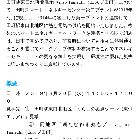
田町駅東口北再開発地区msb Tamachi（ムスブ田町）におい
て、田町スマートエネルギーセンター第二プラントが2018年
5月に竣工し、2014年に竣工した第一プラントと連携して、
田町駅東口北地区に熱と電気の供給を開始いたしました。複
数のスマートエネルギーネットワークを連携させる取り組み
は、日本で初めてであり、非常時においても相互に熱融通す
ることを通じてバックアップ体制を構築することでエネルギ
ーセキュリティの更なる向上を実現し、環境性に優れた災害
に強いまちづくりに貢献しています。
概要
日 時 ２０１９年３月２０日（水）１４：５０～１７：０
０
見学先 ① 田町駅東口北地区「くらしの拠点ゾーン（東側
エリア）」見学
② 同地区「新たな都市拠点ゾーン」msb
Tamachi（ムスブ田町）