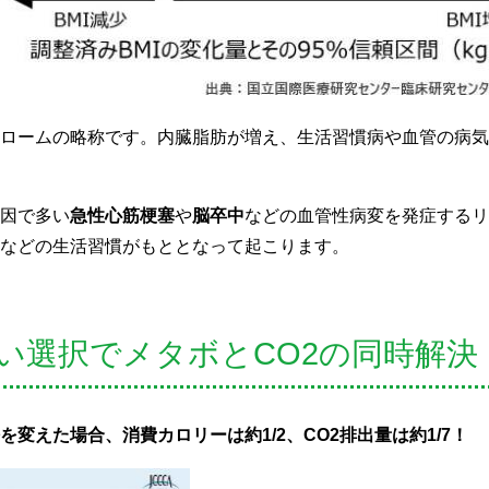
ロームの略称です。内臓脂肪が増え、生活習慣病や血管の病気
因で多い
急性心筋梗塞
や
脳卒中
などの血管性病変を発症するリ
などの生活習慣がもととなって起こります。
い選択でメタボとCO2の同時解決
変えた場合、消費カロリーは約1/2、CO2排出量は約1/7！