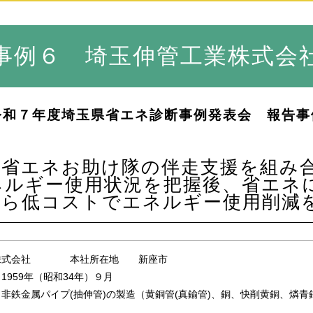
事例６ 埼玉伸管工業株式会
令和７年度埼玉県省エネ診断事例発表会 報告事
と省エネお助け隊の伴走支援を組み
ルギー使用状況を把握後、省エネに
がら低コストでエネルギー使用削減
業株式会社 本社所在地 新座市
業
1959
年（昭和34年）９月
鉄金属パイプ(抽伸管)の製造（黄銅管(真鍮管)、銅、快削黄銅、燐青