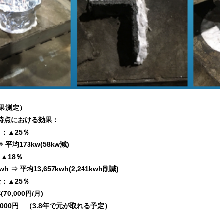
効果測定）
月時点における効果：
▲25％
 平均173kw(58kw減)
18％
h ⇒ 平均13,657kwh(2,241kwh削減)
▲25％
(70,000円/月)
0,000円 （3.8年で元が取れる予定）