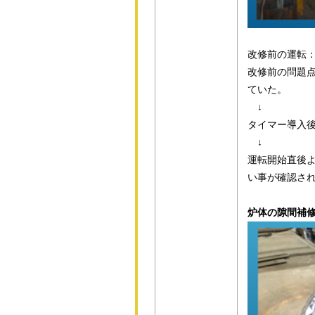
改修前の運転
改修前の問題点
ていた。
↓
タイマー導入
↓
運転開始直後
い事が確認さ
炉体の隙間補