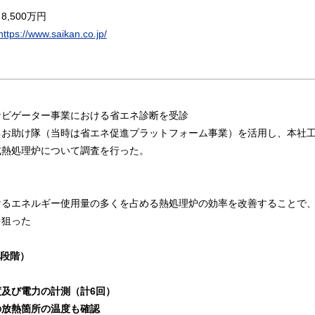
金
8,500
万円
https://www.saikan.co.jp/
ナビゲーター事業における省エネ診断を受診
ネお助け隊（当時は省エネ促進プラットフォーム事業）を活用し、本社
式熱処理炉について調査を行った。
けるエネルギー使用量の多くを占める熱処理炉の効率を改善することで
を狙った
画段階）
：
び電力の計測（計6回）
熱箇所の温度も確認