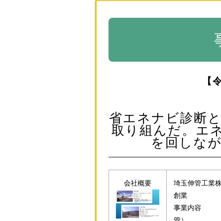
【
省エネナビ診断
取り組んだ。エネ
を回しな
会社概要
埼玉伸管工
創
事業内容 非
管）