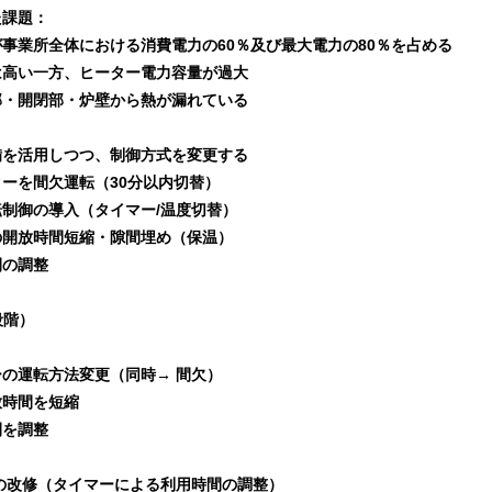
課題：
業所全体における消費電力の60％及び最大電力の80％を占める
い一方、ヒーター電力容量が過大
開閉部・炉壁から熱が漏れている
：
活用しつつ、制御方式を変更する
ーを間欠運転（30分以内切替）
御の導入（タイマー/温度切替）
放時間短縮・隙間埋め（保温）
の調整
段階）
運転方法変更（同時→ 間欠）
時間を短縮
を調整
改修（タイマーによる利用時間の調整）