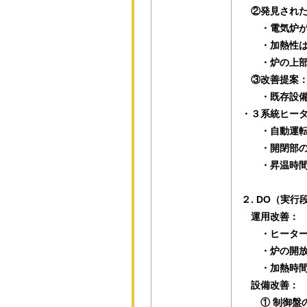
②発見された
・電気炉が事
・加熱性は高
・炉の上部・
③改善提案
・既存設備を
・３系統ヒータ
・自動運転制
・開閉部の開
・昇温時間
２. DO（実行
運用改善：
・ヒーターの
・炉の開放
・加熱時間
設備改善：
① 制御盤の