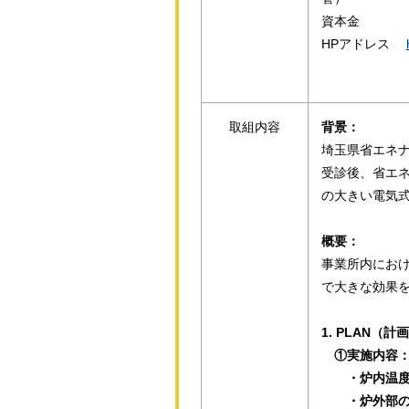
資本
HP
アドレス
取組内容
背景：
埼玉県省エネ
受診後、省エ
の大きい電気
概要：
事業所内にお
で大きな効果
1. PLAN（計
①実施内容
・炉内温度及
・炉外部の放