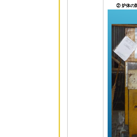
② 炉体の隙