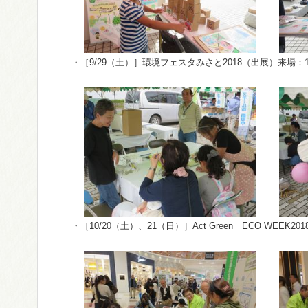
・［9/29（土）］環境フェスタみさと2018（出展）来場：1
・［10/20（土）、21（日）］Act Green ECO WEEK2