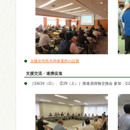
太陽光市民共同発電所の設置
支援交流・連携促進
［➀6/24（日）、②29（土）］推進員情報交換会 参加：➀2