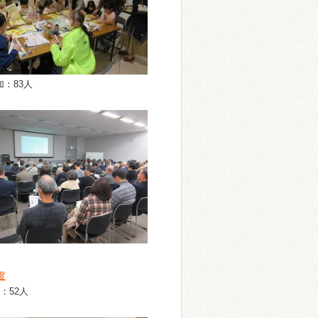
：83人
度
：52人