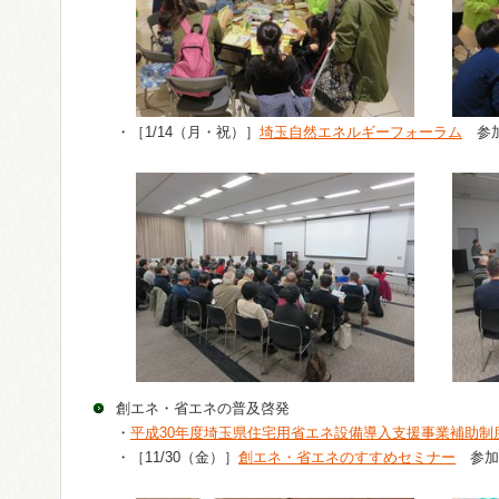
・［1/14（月・祝）］
埼玉自然エネルギーフォーラム
参加
創エネ・省エネの普及啓発
・
平成30年度埼玉県住宅用省エネ設備導入支援事業補助制
・［11/30（金）］
創エネ・省エネのすすめセミナー
参加