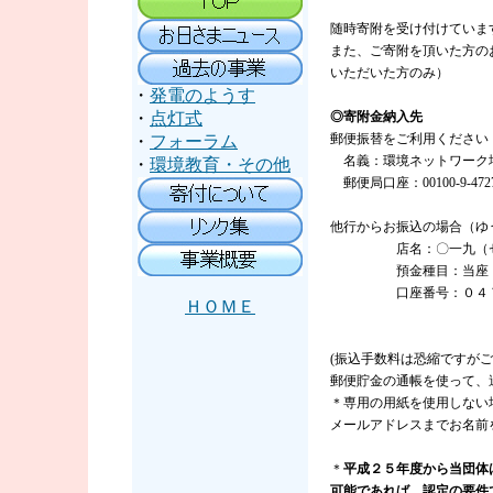
随時寄附を受け付けていま
また、ご寄附を頂いた方の
いただいた方のみ）
・
発電のようす
・
点灯式
◎寄附金納入先
郵便振替をご利用ください
・
フォーラム
名義：環境ネットワー
・
環境教育・その他
郵便局口座：00100-9-4727
他行からお振込の場合（ゆ
店名：〇一九（ゼロ
預金種目：当座
口座番号：０４７
ＨＯＭＥ
(振込手数料は恐縮ですがご
郵便貯金の通帳を使って、
＊専用の用紙を使用しない
メールアドレスまでお名前を添えて
＊
平成２５年度から当団体
可能であれば、認定の要件